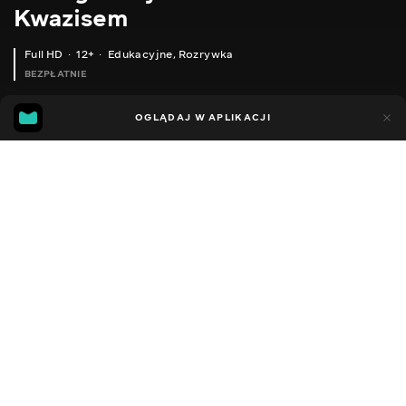
Kwazisem
Full HD
12+
Edukacyjne
,
Rozrywka
BEZPŁATNIE
18
9
OGLĄDAJ W APLIKACJI
Dodano do ulubionych
UDOSTĘPNIJ
Sezon 1
Facebook
Kopiuj link
SONOFF BASIC ZBR3 - БЮДЖЕТНЕ ZIGBEE РЕЛЕ З ФУНКЦІЄЮ РОУТЕРА, ІНТЕГРАЦІЯ В HOME ASSISTANT
AQARA P100 ZNMS19LM - РОЗУМНИЙ ЗАМОК З КАМЕРОЮ, ОГЛЯД І ПІДКЛЮЧЕННЯ, APPLE HOMEKIT
2014 - 2022
,
Ukraina
Edukacyjne
,
Rozrywka
,
Blogerzy
DŹWIĘK