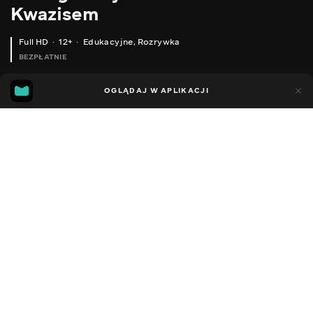
Kwazisem
Full HD
12+
Edukacyjne
,
Rozrywka
BEZPŁATNIE
18
9
OGLĄDAJ W APLIKACJI
Dodano do ulubionych
UDOSTĘPNIJ
Sezon 1
Facebook
Kopiuj link
AQARA ZNLDP12LM - КЕРОВАНА ZIGBEE ЛАМПОЧКА, МОЖЛИВОСТІ, ІНТЕГРАЦІЯ В HOME ASSISTANT
HOME ASSISTANT. УРОК 5.3 USB ZIGBEE СТІК CC2531 - ПРОШИВАЄМО В РОУТЕР ДЛЯ РОЗШИРЕННЯ МЕРЕЖІ
2014 - 2022
,
Ukraina
Edukacyjne
,
Rozrywka
,
Blogerzy
DŹWIĘK