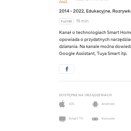
2014 - 2022
,
Edukacyjne
,
Rozrywk
19 min
Full HD
Kanał o technologiach Smart Home,
opowiada o przydatnych narzędziac
działania. Na kanale można dowied
Google Assistant, Tuya Smart itp.
DOSTĘPNE NA URZĄDZENIACH
iOS
Android
Smart TV
Konsole