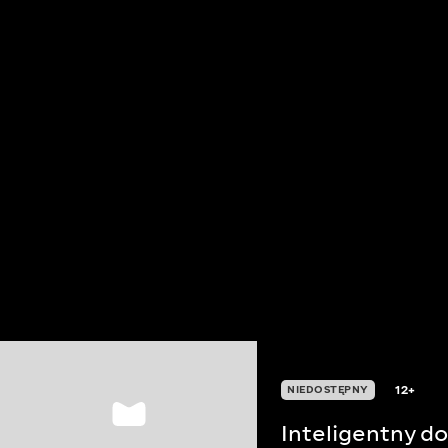
12+
NIEDOSTĘPNY
Inteligentny d