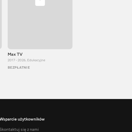
Max TV
VITALIJ NEWS
2017 - 2026
,
Edukacyjne
2012 - 2026
,
Edukacyjne
BEZPŁATNIE
BEZPŁATNIE
Wsparcie użytkowników
Skontaktuj się z nami