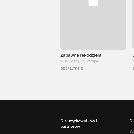
Zabawne rękodzieła
2019 - 2026
,
Edukacyjne
2
BEZPŁATNIE
Dla użytkowników i
Dl
partnerów
Ws