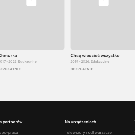
Chmurka
Chcę wiedzieć wszystko
017 - 2025
,
Edukacyjne
2019 - 2026
,
Edukacyjne
BEZPŁATNIE
BEZPŁATNIE
a partnerów
Na urządzeniach
półpraca
Telewizory i odtwarzacze