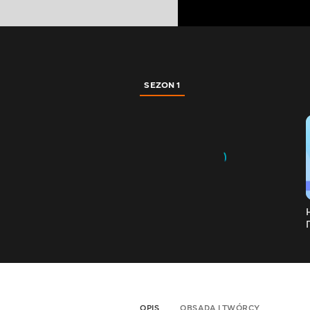
SEZON 1
OPIS
OBSADA I TWÓRCY