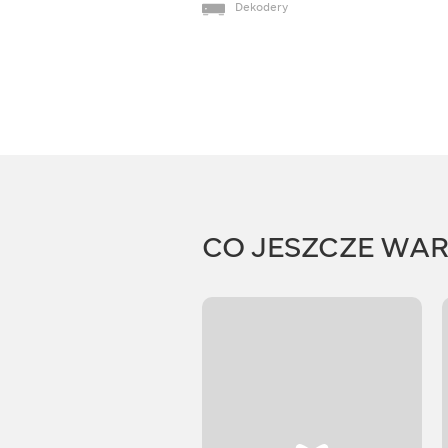
Dekodery
CO JESZCZE WA