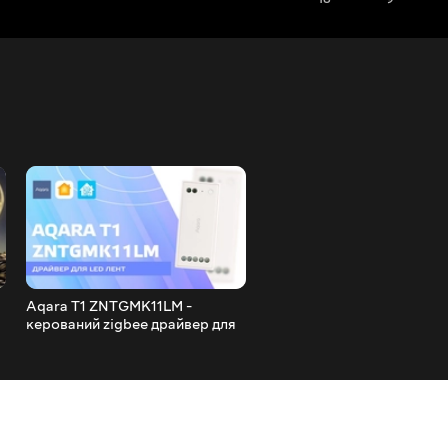
Aqara T1 ZNTGMK11LM -
Aqara E1 zigbee - розумни
керований zigbee драйвер для
вимикач для круглого
LED RGBW стрічок, інтеграція в
підрозетника, інтеграція в
Home Assistant
Home Assistant