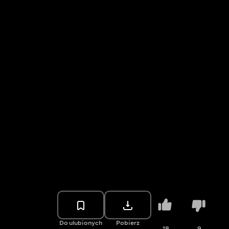
Do ulubionych
Pobierz
18
9