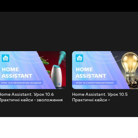
Home Assistant. Урок 10.6
Home Assistant. Урок 10.5
Практичні кейси - зволоження
Практичні кейси –
повітря у приміщенні
енергомоніторинг на даних від
пристрою