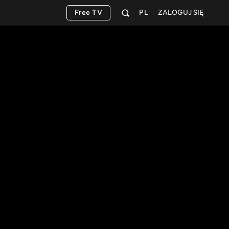
Free TV
PL
ZALOGUJ SIĘ