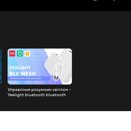
Управління розумним світлом -
70 mai A800 / A800S -
Yeelight bluetooth bluetooth
автомобільний 4K
mesh Gateway, робота з Apple
відеореєстратор з GPS і
Homekit і Home Assistant
камерою заднього виду