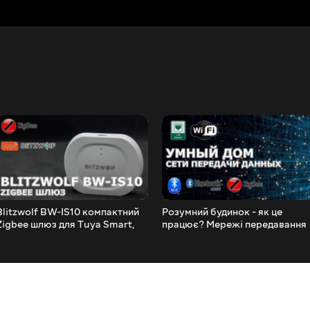
Blitzwolf BW-IS10 компактний
Розумний будинок - як це
Zigbee шлюз для Tuya Smart,
працює? Мережі передавання
огляд, підключення пристроїв,
даних і взаємодія пристроїв
автоматизації