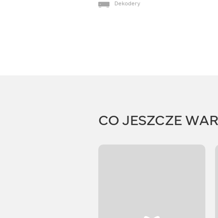
Dekodery
CO JESZCZE WA