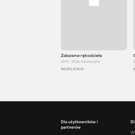
Zabawne rękodzieła
2019 - 2026
,
Edukacyjne
2
BEZPŁATNIE
Dla użytkowników i
Dl
partnerów
Ws