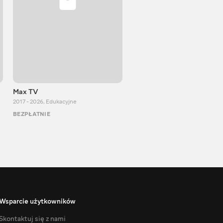
Max TV
VITALIJ NEWS
2017 - 2026
,
Edukacyjne
2012 - 2026
,
Edukacyjne
BEZPŁATNIE
BEZPŁATNIE
Wsparcie użytkowników
Skontaktuj się z nami