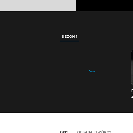
SEZON 1
OPIS
OBSADA I TWÓRCY