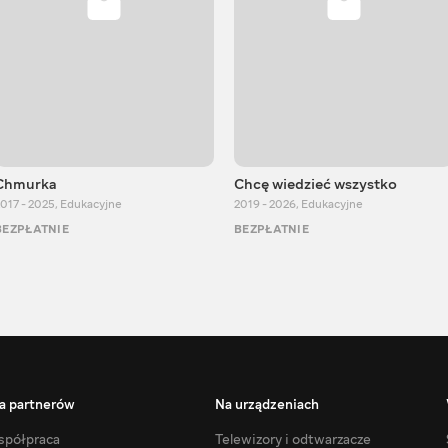
Chmurka
Chcę wiedzieć wszystko
017 - 2025
,
Edukacyjne
2019 - 2026
,
Edukacyjne
BEZPŁATNIE
BEZPŁATNIE
a partnerów
Na urządzeniach
półpraca
Telewizory i odtwarzacze