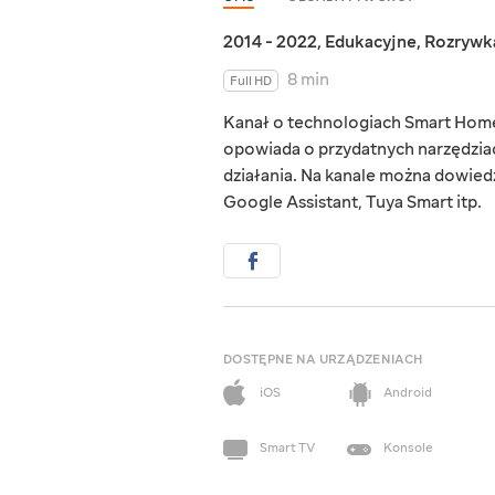
2014 - 2022
,
Edukacyjne
,
Rozrywk
8 min
Full HD
Kanał o technologiach Smart Home,
opowiada o przydatnych narzędziac
działania. Na kanale można dowied
Google Assistant, Tuya Smart itp.
DOSTĘPNE NA URZĄDZENIACH
iOS
Android
Smart TV
Konsole