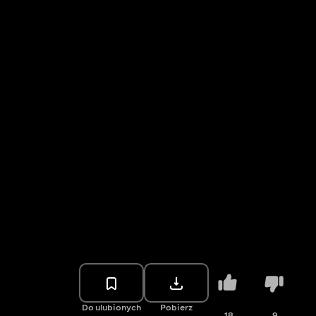
Do ulubionych
Pobierz
18
9