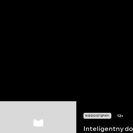
12+
NIEDOSTĘPNY
Inteligentny d