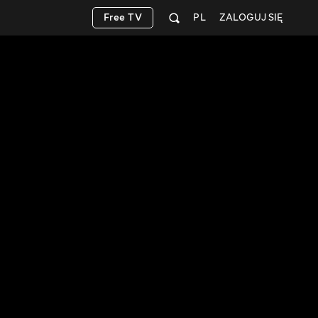
Free TV
PL
ZALOGUJ SIĘ