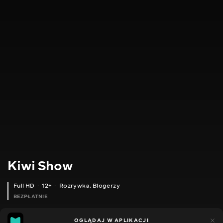
Kiwi Show
Full HD
12+
Rozrywka
,
Blogerzy
BEZPŁATNIE
46
8
OGLĄDAJ W APLIKACJI