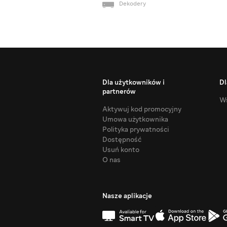
Dekodery
Dla użytkowników i
Dl
partnerów
Ws
Aktywuj kod promocyjny
Umowa użytkownika
Polityka prywatności
Dostępność
Usuń konto
O nas
Nasze aplikacje