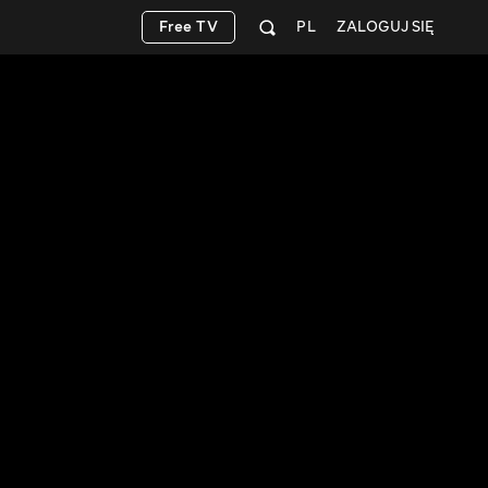
Free TV
PL
ZALOGUJ SIĘ