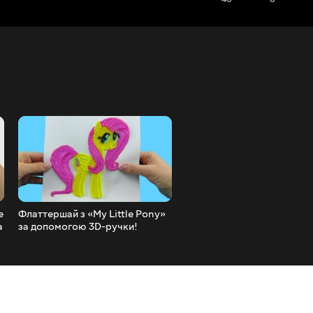
e
Флаттершай з «My Little Pony»
Рідкість My Little Pony з 3
а
за допомогою 3D-ручки!
ручкою! Швидке малюван