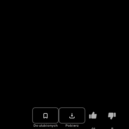
Do ulubionych
Pobierz
46
8