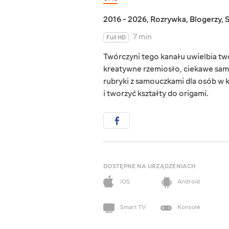
2016 - 2026
,
Rozrywka
,
Blogerzy
,
7 min
Full HD
Twórczyni tego kanału uwielbia two
kreatywne rzemiosło, ciekawe samo
rubryki z samouczkami dla osób w
i tworzyć kształty do origami.
DOSTĘPNE NA URZĄDZENIACH
iOS
Android
Smart TV
Konsole