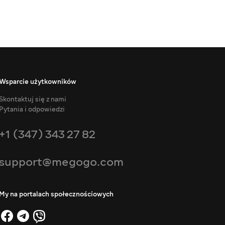
Wsparcie użytkowników
Skontaktuj się z nami
Pytania i odpowiedzi
+1 (347) 343 27 82
support@megogo.com
My na portalach społecznościowych