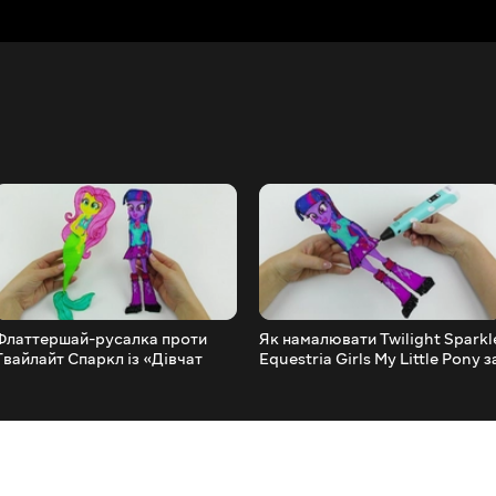
Флаттершай-русалка проти
Як намалювати Twilight Sparkl
Твайлайт Спаркл із «Дівчат
Equestria Girls My Little Pony з
Еквестрії»
допомогою 3D-ручки!