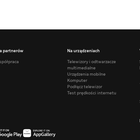
a partnerów
Na urządzeniach
półpraca
Telewizory i odtwarzacze
multimedialne
Urządzenia mobilne
Komputer
Podłącz telewizor
Test prędkości internetu