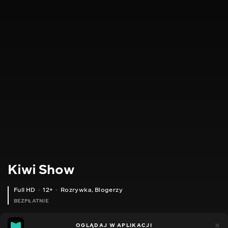
Kiwi Show
Full HD
12+
Rozrywka
,
Blogerzy
BEZPŁATNIE
46
8
OGLĄDAJ W APLIKACJI