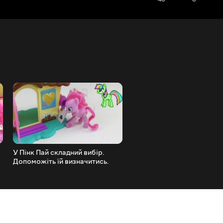
У Пінк Пай складний вибір.
Вечірка у Пінк Пай. ЧЕЛ
Допоможіть їй визначитись.
Серія 3 Май Літл Поні Мул
Май Літл Поні Мультик