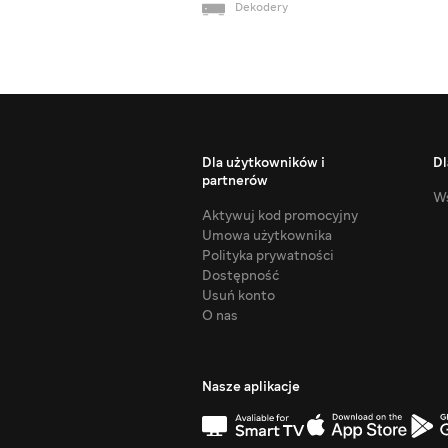
Dekodery
Dla użytkowników i
Dl
partnerów
Ws
Aktywuj kod promocyjny
Umowa użytkownika
Polityka prywatności
Dostępność
Usuń konto
O nas
Nasze aplikacje