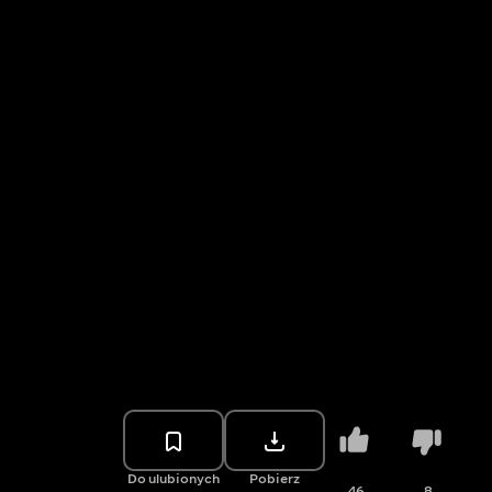
Do ulubionych
Pobierz
46
8