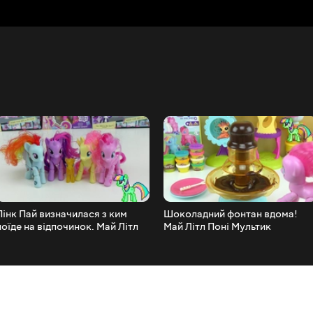
Пінк Пай визначилася з ким
Шоколадний фонтан вдома!
поїде на відпочинок. Май Літл
Май Літл Поні Мультик
Поні Мультик.