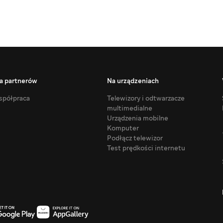
a partnerów
Na urządzeniach
półpraca
Telewizory i odtwarzacze
multimedialne
Urządzenia mobilne
Komputer
Podłącz telewizor
Test prędkości internetu