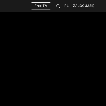
Free TV
PL
ZALOGUJ SIĘ