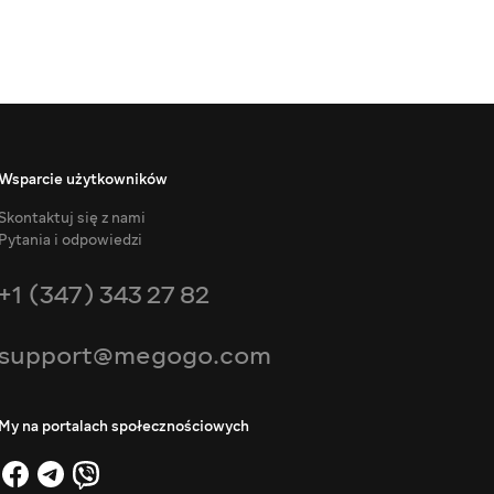
Wsparcie użytkowników
Skontaktuj się z nami
Pytania i odpowiedzi
+1 (347) 343 27 82
support@megogo.com
My na portalach społecznościowych