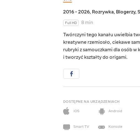
2016 - 2026
,
Rozrywka
,
Blogerzy
,
8 min
Full HD
Twórczyni tego kanału uwielbia two
kreatywne rzemiosło, ciekawe samo
rubryki z samouczkami dla osób w
i tworzyć kształty do origami.
DOSTĘPNE NA URZĄDZENIACH
iOS
Android
Smart TV
Konsole