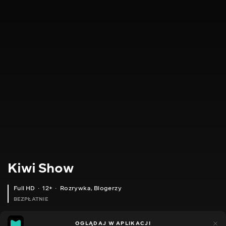
Kiwi Show
Full HD
12+
Rozrywka
,
Blogerzy
BEZPŁATNIE
46
8
OGLĄDAJ W APLIKACJI