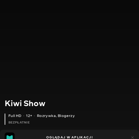
Kiwi Show
Full HD
12+
Rozrywka
,
Blogerzy
BEZPŁATNIE
46
8
OGLĄDAJ W APLIKACJI