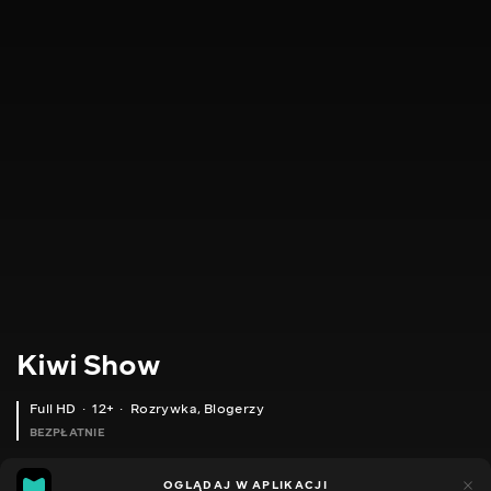
Kiwi Show
Full HD
12+
Rozrywka
,
Blogerzy
BEZPŁATNIE
46
8
OGLĄDAJ W APLIKACJI