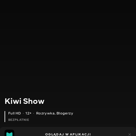
Kiwi Show
Full HD
12+
Rozrywka
,
Blogerzy
BEZPŁATNIE
46
8
OGLĄDAJ W APLIKACJI