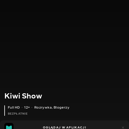
Kiwi Show
Full HD
12+
Rozrywka
,
Blogerzy
BEZPŁATNIE
46
8
OGLĄDAJ W APLIKACJI