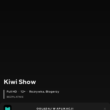
Kiwi Show
Full HD
12+
Rozrywka
,
Blogerzy
BEZPŁATNIE
46
8
OGLĄDAJ W APLIKACJI