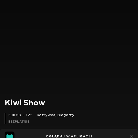
Kiwi Show
Full HD
12+
Rozrywka
,
Blogerzy
BEZPŁATNIE
46
8
OGLĄDAJ W APLIKACJI