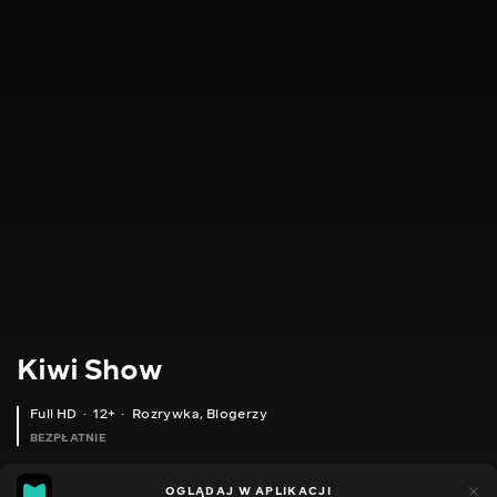
Kiwi Show
Full HD
12+
Rozrywka
,
Blogerzy
BEZPŁATNIE
46
8
OGLĄDAJ W APLIKACJI