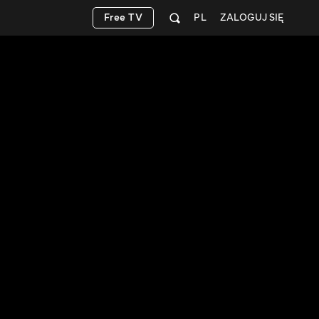
Free TV
PL
ZALOGUJ SIĘ