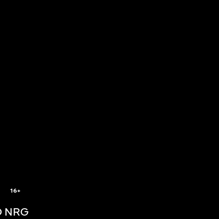
5
16+
 NRG