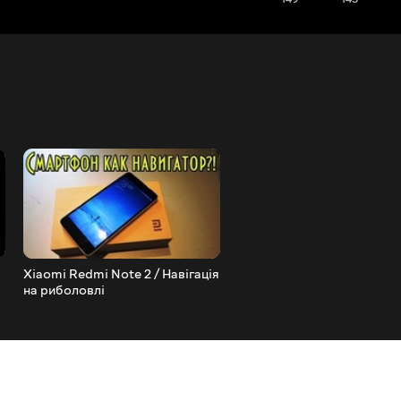
Xiaomi Redmi Note 2 / Навігація
Лов крупного карася на фі
на риболовлі
Полтавські бутузи