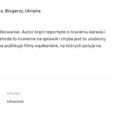
ka
,
Blogerzy
,
Ukraina
owaniai. Autor kręci reportaże o łowieniu karasia i
toda to łowienie na spławik i chyba jest to ulubiony
 publikuje filmy wędkarskie, na których poluje na
DŹWIĘK
Ukraiński