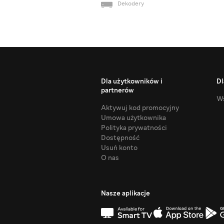
Dekodery
Dla użytkowników i
Dl
partnerów
Ws
Aktywuj kod promocyjny
Umowa użytkownika
Polityka prywatności
Dostępność
Usuń konto
O nas
Nasze aplikacje