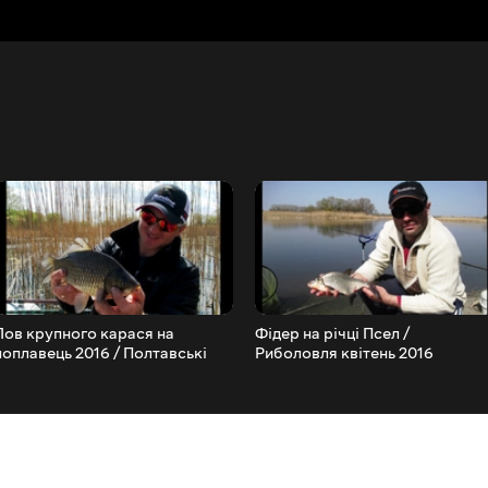
Лов крупного карася на
Фідер на річці Псел /
поплавець 2016 / Полтавські
Риболовля квітень 2016
бутузи