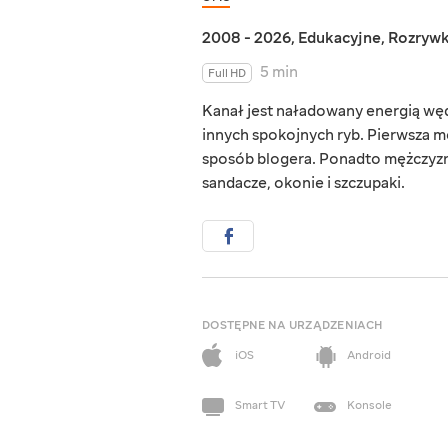
2008 - 2026
,
Edukacyjne
,
Rozryw
5 min
Full HD
Kanał jest naładowany energią wędk
innych spokojnych ryb. Pierwsza me
sposób blogera. Ponadto mężczyzna
sandacze, okonie i szczupaki.
DOSTĘPNE NA URZĄDZENIACH
iOS
Android
Smart TV
Konsole