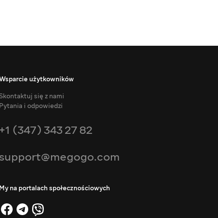
Wsparcie użytkowników
Skontaktuj się z nami
Pytania i odpowiedzi
+1 (347) 343 27 82
support@megogo.com
My na portalach społecznościowych