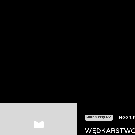
MGG
3.
NIEDOSTĘPNY
WĘDKARSTWO