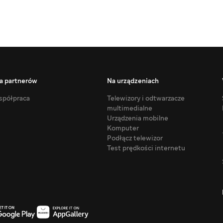
a partnerów
Na urządzeniach
półpraca
Telewizory i odtwarzacze
multimedialne
Urządzenia mobilne
Komputer
Podłącz telewizor
Test prędkości internetu