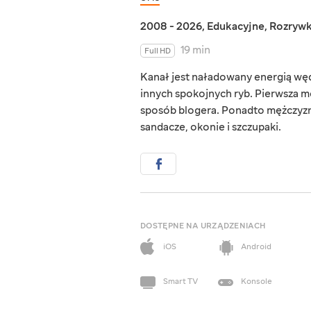
2008 - 2026
,
Edukacyjne
,
Rozryw
19 min
Full HD
Kanał jest naładowany energią wędk
innych spokojnych ryb. Pierwsza me
sposób blogera. Ponadto mężczyzna
sandacze, okonie i szczupaki.
DOSTĘPNE NA URZĄDZENIACH
iOS
Android
Smart TV
Konsole