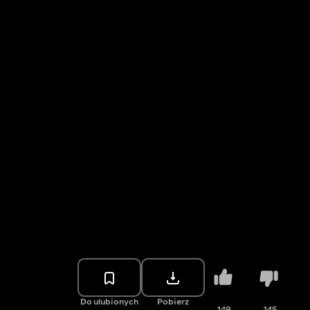
Do ulubionych
Pobierz
149
145