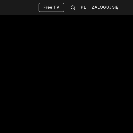
Free TV
PL
ZALOGUJ SIĘ