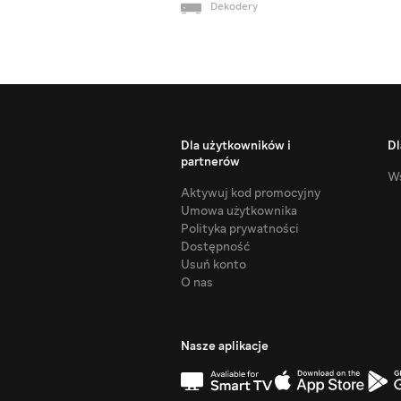
Dekodery
Dla użytkowników i
Dl
partnerów
Ws
Aktywuj kod promocyjny
Umowa użytkownika
Polityka prywatności
Dostępność
Usuń konto
O nas
Nasze aplikacje