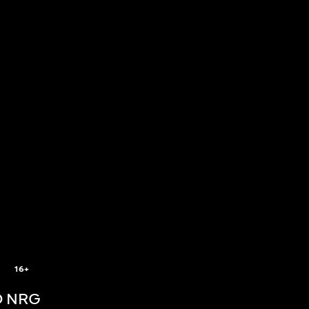
5
16+
 NRG