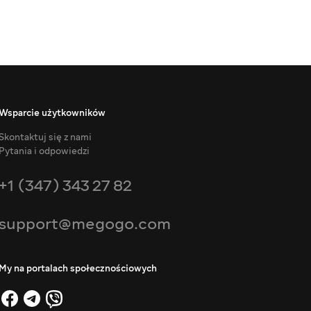
Wsparcie użytkowników
Skontaktuj się z nami
Pytania i odpowiedzi
+1 (347) 343 27 82
support@megogo.com
My na portalach społecznościowych