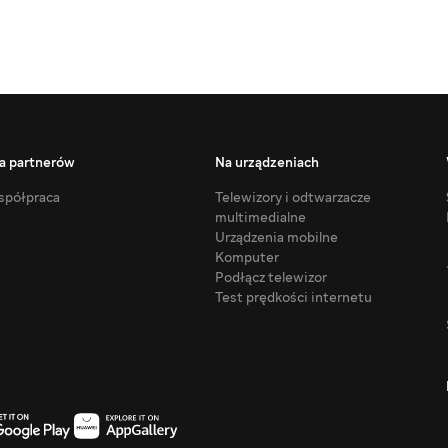
a partnerów
Na urządzeniach
półpraca
Telewizory i odtwarzacze
multimedialne
Urządzenia mobilne
Komputer
Podłącz telewizor
Test prędkości internetu