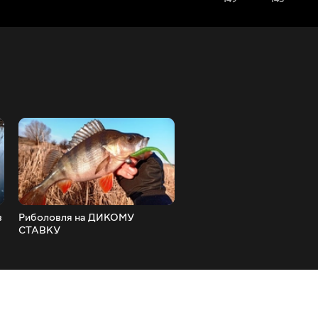
в
Риболовля на ДИКОМУ
Зловив ЩУКУ ФРЕДДІ
СТАВКУ
КРЮГЕРА!!!