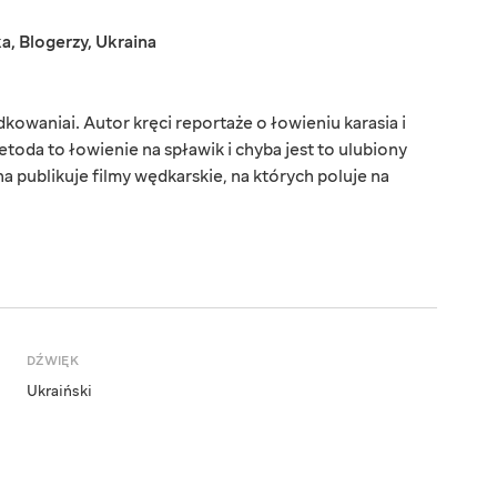
ka
,
Blogerzy
,
Ukraina
owaniai. Autor kręci reportaże o łowieniu karasia i
toda to łowienie na spławik i chyba jest to ulubiony
 publikuje filmy wędkarskie, na których poluje na
DŹWIĘK
Ukraiński