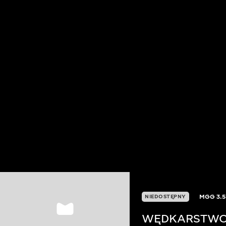
MGG
3.
NIEDOSTĘPNY
WĘDKARSTWO