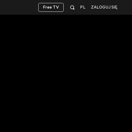
Free TV
PL
ZALOGUJ SIĘ