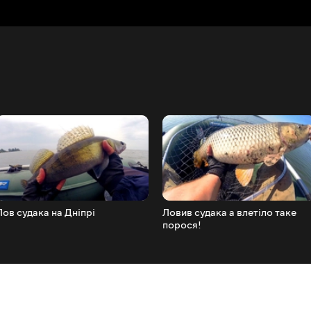
Лов судака на Дніпрі
Ловив судака а влетіло таке
порося!