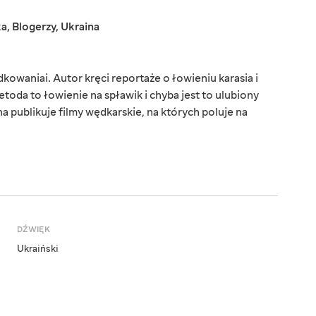
ka
,
Blogerzy
,
Ukraina
owaniai. Autor kręci reportaże o łowieniu karasia i
toda to łowienie na spławik i chyba jest to ulubiony
 publikuje filmy wędkarskie, na których poluje na
DŹWIĘK
Ukraiński