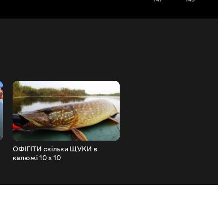
ОФІГІТИ скільки ЩУКИ в
Лов ЩУКИ | Сплав по річц
калюжі 10 х 10
Псел