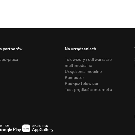
a partnerów
Na urządzeniach
półpraca
Telewizory i odtwarzacze
multimedialne
Urządzenia mobilne
Komputer
Podłącz telewizor
Test prędkości internetu