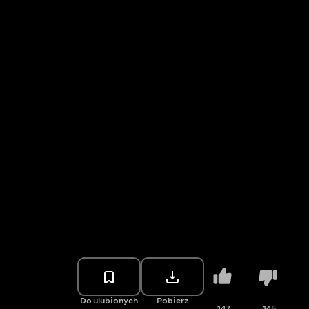
Do ulubionych
Pobierz
147
145