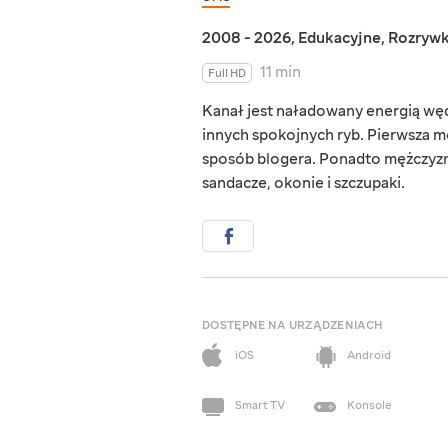
2008 - 2026
,
Edukacyjne
,
Rozryw
11 min
Full HD
Kanał jest naładowany energią wędk
innych spokojnych ryb. Pierwsza me
sposób blogera. Ponadto mężczyzna
sandacze, okonie i szczupaki.
DOSTĘPNE NA URZĄDZENIACH
iOS
Android
Smart TV
Konsole