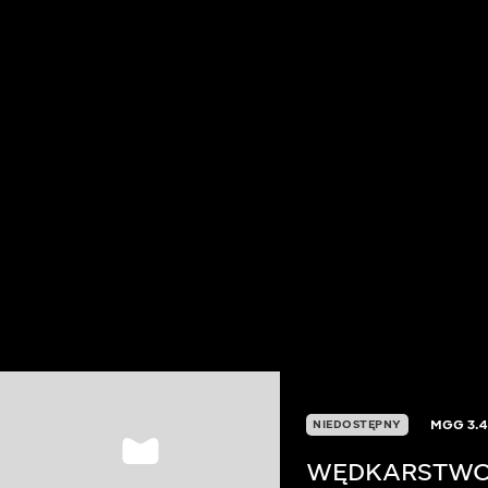
MGG
3.4
NIEDOSTĘPNY
WĘDKARSTWO