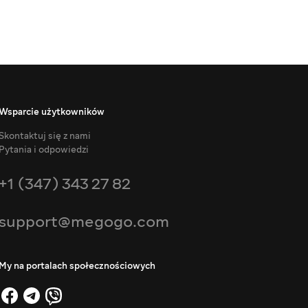
Wsparcie użytkowników
Skontaktuj się z nami
Pytania i odpowiedzi
+1 (347) 343 27 82
support@megogo.com
My na portalach społecznościowych