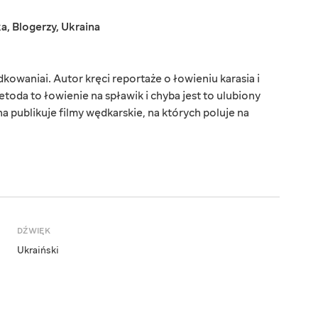
ka
,
Blogerzy
,
Ukraina
owaniai. Autor kręci reportaże o łowieniu karasia i
toda to łowienie na spławik i chyba jest to ulubiony
 publikuje filmy wędkarskie, na których poluje na
DŹWIĘK
Ukraiński