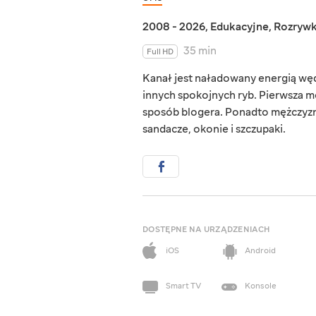
2008 - 2026
,
Edukacyjne
,
Rozryw
35 min
Full HD
Kanał jest naładowany energią wędk
innych spokojnych ryb. Pierwsza me
sposób blogera. Ponadto mężczyzna
sandacze, okonie i szczupaki.
DOSTĘPNE NA URZĄDZENIACH
iOS
Android
Smart TV
Konsole