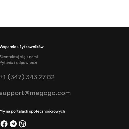
Wsparcie użytkowników
Skontaktuj się z nami
Pytania i odpowiedzi
+1 (347) 343 27 82
support@megogo.com
My na portalach społecznościowych