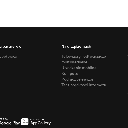
a partnerów
Na urządzeniach
półpraca
Telewizory i odtwarzacze
multimedialne
Urządzenia mobilne
Komputer
Podłącz telewizor
Test prędkości internetu