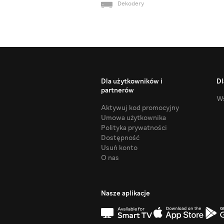
Dekodery
Dla użytkowników i
Dl
partnerów
Ws
Aktywuj kod promocyjny
Umowa użytkownika
Polityka prywatności
Dostępność
Usuń konto
O nas
Nasze aplikacje