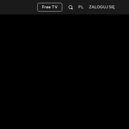
Free TV
PL
ZALOGUJ SIĘ