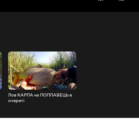
Лов КАРПА на ПОПЛАВЕЦЬ в
Риболовля на коропа з
очереті
ночівлею