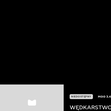
MGG
3.4
NIEDOSTĘPNY
WĘDKARSTWO