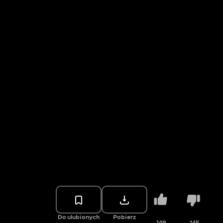
Do ulubionych
Pobierz
149
145