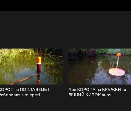
КОРОП на ПОПЛАВЕЦЬ |
Лов КОРОПА на КРУЖКИ та
Риболовля в очереті
БІЧНИЙ КИВОК вночі