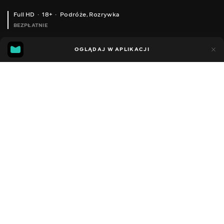
Full HD
18+
Podróże
,
Rozrywka
BEZPŁATNIE
41
18
OGLĄDAJ W APLIKACJI
Dodano do ulubionych
UDOSTĘPNIJ
Sezon 1
Facebook
Kopiuj link
ODCINEK 60
ODCINEK 61
2008 - 2022
,
Ukraina
Podróże
,
Rozrywka
,
Blogerzy
DŹWIĘK
Ukraiński