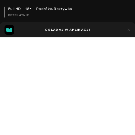
Full HD
18+
Podróże
,
Rozrywka
BEZPŁATNIE
41
18
OGLĄDAJ W APLIKACJI
Dodano do ulubionych
UDOSTĘPNIJ
Sezon 1
Facebook
Kopiuj link
ODCINEK 95
ODCINEK 96
2008 - 2022
,
Ukraina
Podróże
,
Rozrywka
,
Blogerzy
DŹWIĘK
Ukraiński