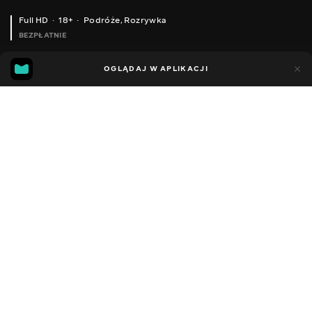
Full HD
18+
Podróże
,
Rozrywka
BEZPŁATNIE
41
18
OGLĄDAJ W APLIKACJI
Dodano do ulubionych
UDOSTĘPNIJ
Sezon 1
Facebook
Kopiuj link
ODCINEK 148
ODCINEK 149
2008 - 2022
,
Ukraina
Podróże
,
Rozrywka
,
Blogerzy
DŹWIĘK
Ukraiński