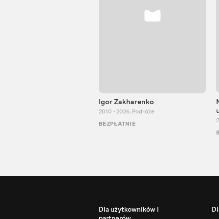
Igor Zakharenko
2010 - 2026
,
Podróże
2
BEZPŁATNIE
Dla użytkowników i
Dl
partnerów