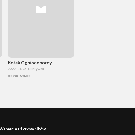
Kotek Ognioodporny
Jewgienij Łagutkin
2022 - 2025
,
Rozrywka
2016 - 2025
,
Podróże
BEZPŁATNIE
BEZPŁATNIE
Wsparcie użytkowników