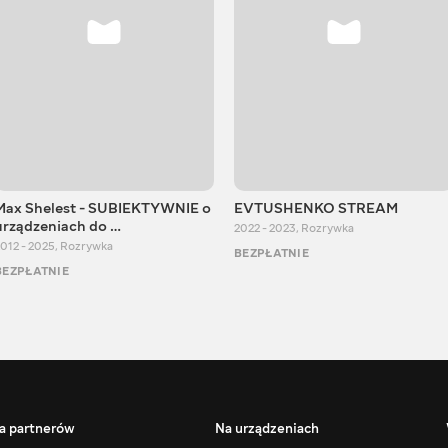
Max Shelest - SUBIEKTYWNIE o
EVTUSHENKO STREAM
urządzeniach do …
2022 - 2023
,
Rozrywka
012 - 2025
,
Rozrywka
BEZPŁATNIE
BEZPŁATNIE
a partnerów
Na urządzeniach