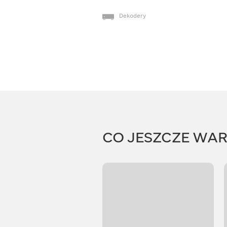
Dekodery
CO JESZCZE WA