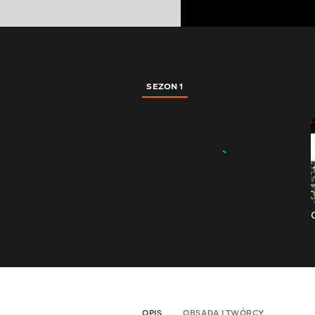
SEZON 1
OPIS
OBSADA I TWÓRCY