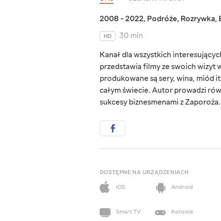
2008 - 2022
,
Podróże
,
Rozrywka
,
30 min
HD
Kanał dla wszystkich interesującyc
przedstawia filmy ze swoich wizyt 
produkowane są sery, wina, miód i
całym świecie. Autor prowadzi ró
sukcesy biznesmenami z Zaporoża. B
DOSTĘPNE NA URZĄDZENIACH
iOS
Android
Smart TV
Konsole