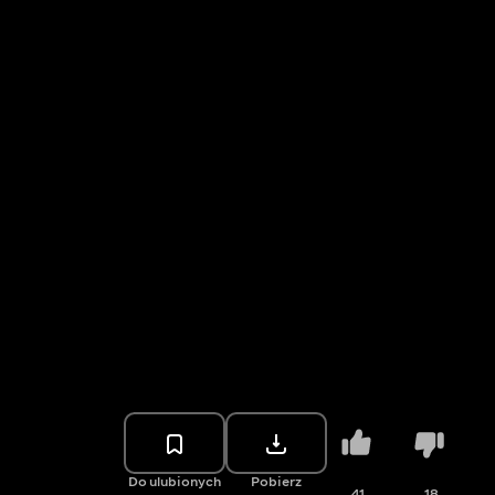
Do ulubionych
Pobierz
41
18