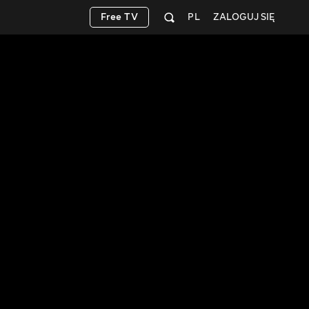
Free TV
PL
ZALOGUJ SIĘ