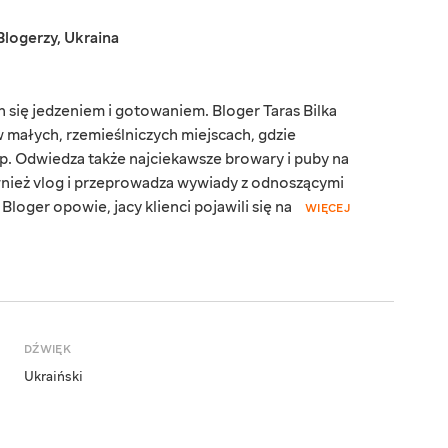
Blogerzy
,
Ukraina
h się jedzeniem i gotowaniem. Bloger Taras Bilka
w małych, rzemieślniczych miejscach, gdzie
tp. Odwiedza także najciekawsze browary i puby na
wnież vlog i przeprowadza wywiady z odnoszącymi
loger opowie, jacy klienci pojawili się na
WIĘCEJ
DŹWIĘK
Ukraiński