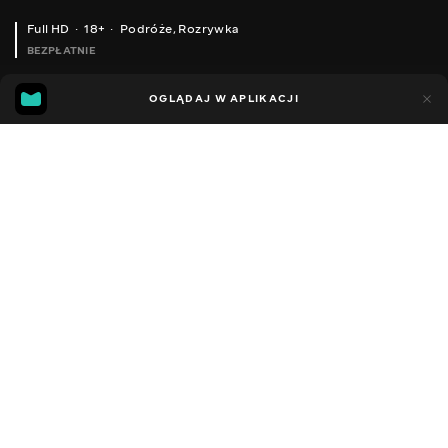
Full HD
18+
Podróże
,
Rozrywka
BEZPŁATNIE
41
18
OGLĄDAJ W APLIKACJI
Dodano do ulubionych
UDOSTĘPNIJ
Sezon 1
Facebook
Kopiuj link
ODCINEK 45
ODCINEK 46
2008 - 2022
,
Ukraina
Podróże
,
Rozrywka
,
Blogerzy
DŹWIĘK
Ukraiński