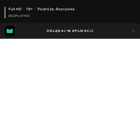
Full HD
18+
Podróże
,
Rozrywka
BEZPŁATNIE
41
18
OGLĄDAJ W APLIKACJI
Dodano do ulubionych
UDOSTĘPNIJ
Sezon 1
Facebook
Kopiuj link
ODCINEK 68
ODCINEK 69
2008 - 2022
,
Ukraina
Podróże
,
Rozrywka
,
Blogerzy
DŹWIĘK
Ukraiński