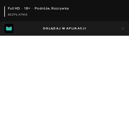
Full HD
18+
Podróże
,
Rozrywka
BEZPŁATNIE
41
18
OGLĄDAJ W APLIKACJI
Dodano do ulubionych
UDOSTĘPNIJ
Sezon 1
Facebook
Kopiuj link
ODCINEK 105
ODCINEK 106
2008 - 2022
,
Ukraina
Podróże
,
Rozrywka
,
Blogerzy
DŹWIĘK
Ukraiński