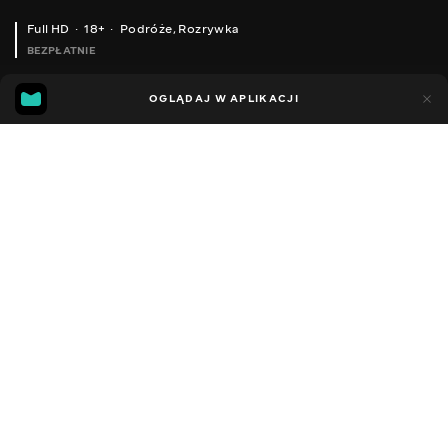
Full HD
18+
Podróże
,
Rozrywka
BEZPŁATNIE
41
18
OGLĄDAJ W APLIKACJI
Dodano do ulubionych
UDOSTĘPNIJ
Sezon 1
Facebook
Kopiuj link
ODCINEK 134
ODCINEK 135
2008 - 2022
,
Ukraina
Podróże
,
Rozrywka
,
Blogerzy
DŹWIĘK
Ukraiński