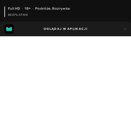
Full HD
18+
Podróże
,
Rozrywka
BEZPŁATNIE
41
18
OGLĄDAJ W APLIKACJI
Dodano do ulubionych
UDOSTĘPNIJ
Sezon 1
Facebook
Kopiuj link
ODCINEK 154
ODCINEK 155
2008 - 2022
,
Ukraina
Podróże
,
Rozrywka
,
Blogerzy
DŹWIĘK
Ukraiński