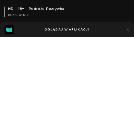
HD
18+
Podróże
,
Rozrywka
BEZPŁATNIE
41
18
OGLĄDAJ W APLIKACJI
Dodano do ulubionych
UDOSTĘPNIJ
Sezon 1
Facebook
Kopiuj link
ODCINEK 38
ODCINEK 39
2008 - 2022
,
Ukraina
Podróże
,
Rozrywka
,
Blogerzy
DŹWIĘK
Ukraiński