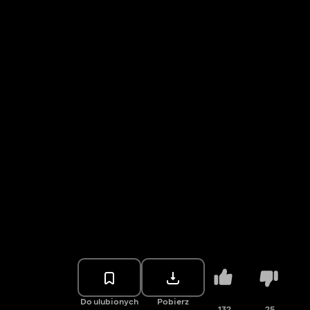
Do ulubionych
Pobierz
132
25