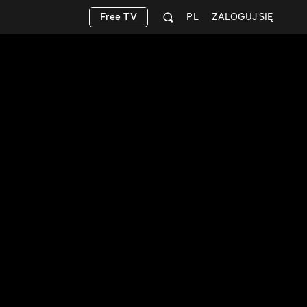
Free TV
PL
ZALOGUJ SIĘ