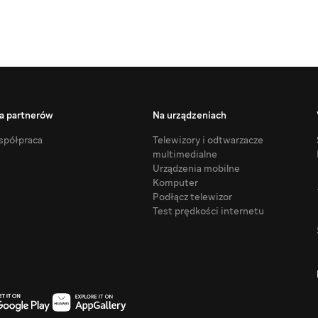
a partnerów
Na urządzeniach
półpraca
Telewizory i odtwarzacze
multimedialne
Urządzenia mobilne
Komputer
Podłącz telewizor
Test prędkości internetu