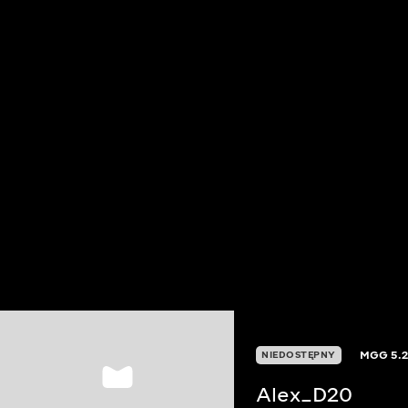
MGG
5.
NIEDOSTĘPNY
Alex_D20