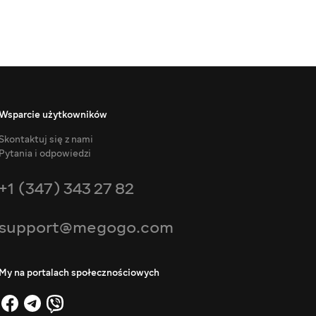
Wsparcie użytkowników
Skontaktuj się z nami
Pytania i odpowiedzi
+1 (347) 343 27 82
support@megogo.com
My na portalach społecznościowych