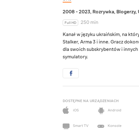
2008 - 2023
,
Rozrywka
,
Blogerzy
,
250 min
Full HD
Kanał w języku ukraińskim, na któ
Stalker, Arma 3 i inne. Gracz dokon
dla swoich subskrybentów i innych 
symulatory.
DOSTĘPNE NA URZĄDZENIACH
iOS
Android
Smart TV
Konsole