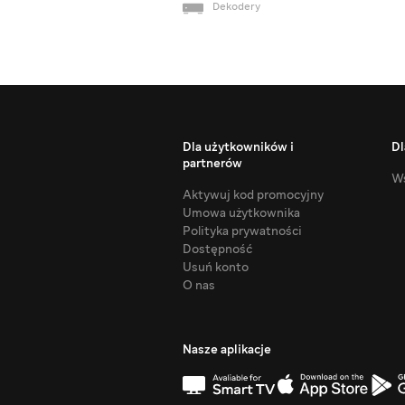
Dekodery
Dla użytkowników i
Dl
partnerów
Ws
Aktywuj kod promocyjny
Umowa użytkownika
Polityka prywatności
Dostępność
Usuń konto
O nas
Nasze aplikacje