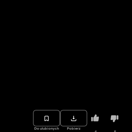
Do ulubionych
Pobierz
4
5