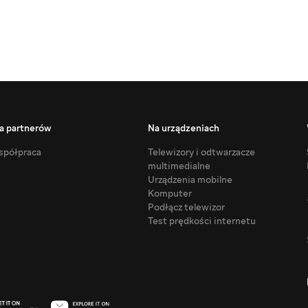
a partnerów
Na urządzeniach
półpraca
Telewizory i odtwarzacze
multimedialne
Urządzenia mobilne
Komputer
Podłącz telewizor
Test prędkości internetu