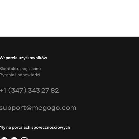
Wsparcie użytkowników
Skontaktuj się z nami
Pytania i odpowiedzi
+1 (347) 343 27 82
support@megogo.com
My na portalach społecznościowych