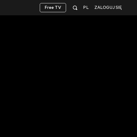
Free TV
PL
ZALOGUJ SIĘ