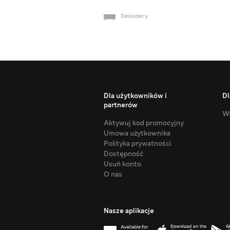
Dekodery
Dla użytkowników i
Dl
partnerów
Ws
Aktywuj kod promocyjny
Umowa użytkownika
Polityka prywatności
Dostępność
Usuń konto
O nas
Nasze aplikacje