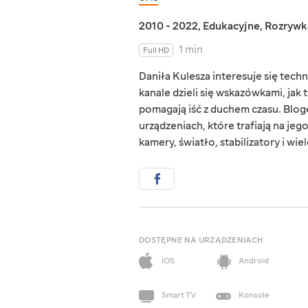
2010 - 2022
,
Edukacyjne
,
Rozrywk
1 min
Full HD
Daniła Kulesza interesuje się techn
kanale dzieli się wskazówkami, jak 
pomagają iść z duchem czasu. Blog
urządzeniach, które trafiają na jeg
kamery, światło, stabilizatory i wie
DOSTĘPNE NA URZĄDZENIACH
iOS
Android
Smart TV
Konsole