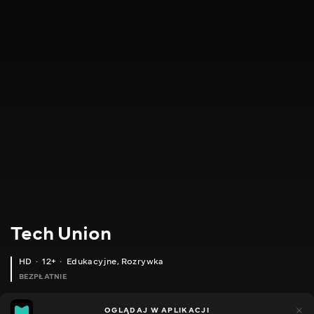
Tech Union
HD
12+
Edukacyjne
,
Rozrywka
BEZPŁATNIE
4
5
OGLĄDAJ W APLIKACJI