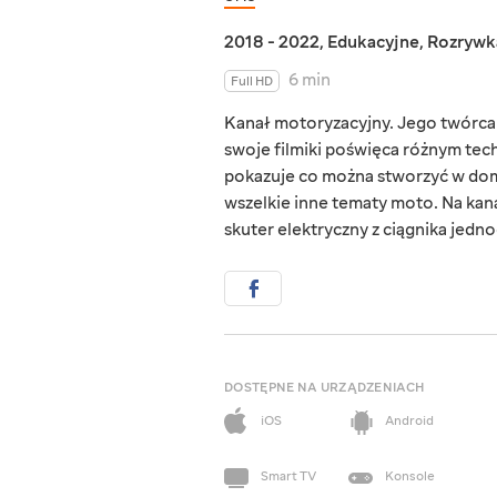
2018 - 2022
,
Edukacyjne
,
Rozrywk
6 min
Full HD
Kanał motoryzacyjny. Jego twórc
swoje filmiki poświęca różnym tec
pokazuje co można stworzyć w domu
wszelkie inne tematy moto. Na kana
skuter elektryczny z ciągnika jed
DOSTĘPNE NA URZĄDZENIACH
iOS
Android
Smart TV
Konsole