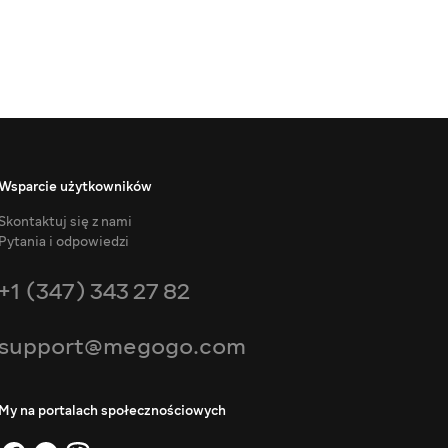
Wsparcie użytkowników
Skontaktuj się z nami
Pytania i odpowiedzi
+1 (347) 343 27 82
support@megogo.com
My na portalach społecznościowych