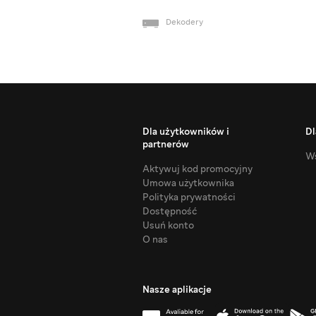
Dekodery
Dla użytkowników i
Dl
partnerów
Ws
Aktywuj kod promocyjny
Umowa użytkownika
Polityka prywatności
Dostępność
Usuń konto
O nas
Nasze aplikacje