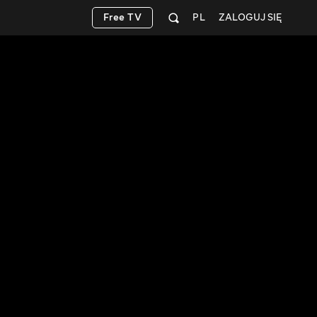
Free TV
PL
ZALOGUJ SIĘ