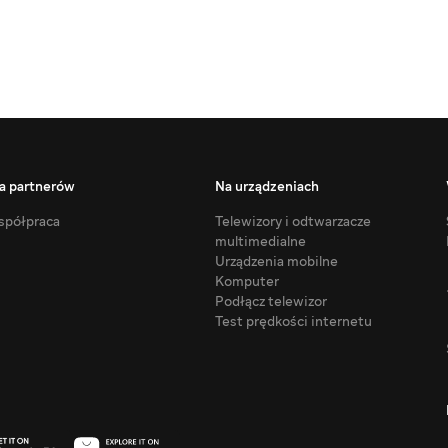
a partnerów
Na urządzeniach
półpraca
Telewizory i odtwarzacze
multimedialne
Urządzenia mobilne
Komputer
Podłącz telewizor
Test prędkości internetu