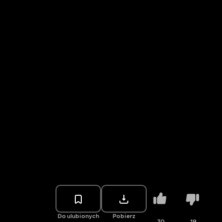
Do ulubionych
Pobierz
30
19