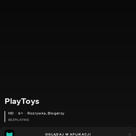
PlayToys
HD
6+
Rozrywka
,
Blogerzy
BEZPŁATNIE
24
11
OGLĄDAJ W APLIKACJI