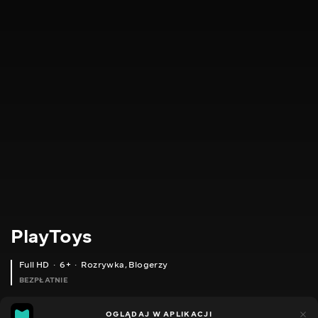
PlayToys
Full HD
6+
Rozrywka
,
Blogerzy
BEZPŁATNIE
24
11
OGLĄDAJ W APLIKACJI