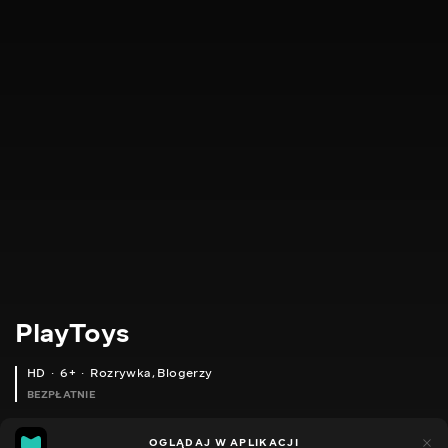
PlayToys
HD
6+
Rozrywka
,
Blogerzy
BEZPŁATNIE
23
11
OGLĄDAJ W APLIKACJI