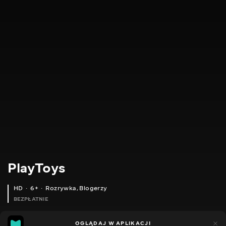
PlayToys
HD
6+
Rozrywka
,
Blogerzy
BEZPŁATNIE
24
11
OGLĄDAJ W APLIKACJI