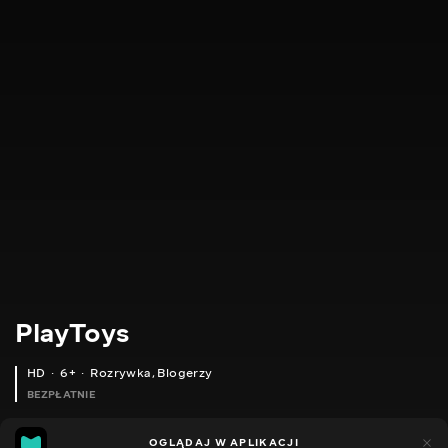
PlayToys
HD
6+
Rozrywka
,
Blogerzy
BEZPŁATNIE
24
11
OGLĄDAJ W APLIKACJI