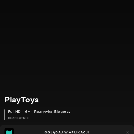
PlayToys
Full HD
6+
Rozrywka
,
Blogerzy
BEZPŁATNIE
24
11
OGLĄDAJ W APLIKACJI