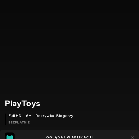
PlayToys
Full HD
6+
Rozrywka
,
Blogerzy
BEZPŁATNIE
24
11
OGLĄDAJ W APLIKACJI