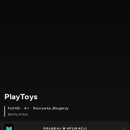
PlayToys
Full HD
6+
Rozrywka
,
Blogerzy
BEZPŁATNIE
24
11
OGLĄDAJ W APLIKACJI