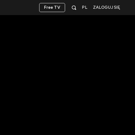
Free TV
PL
ZALOGUJ SIĘ