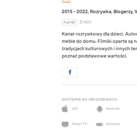
2015 - 2022
,
Rozrywka
,
Blogerzy
,
W
3 min
Full HD
Kanał rozrywkowy dla dzieci. Autor
meble do domu. Filmiki oparte są 
tradycjach kulturowych i innych te
poznać podstawowe wartości.
DOSTĘPNE NA URZĄDZENIACH
iOS
Android
Smart TV
Konsole