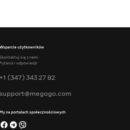
Wsparcie użytkowników
Skontaktuj się z nami
Pytania i odpowiedzi
+1 (347) 343 27 82
support@megogo.com
My na portalach społecznościowych