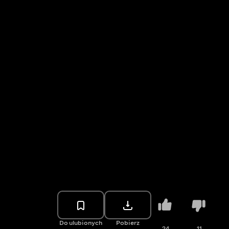
Do ulubionych
Pobierz
24
11