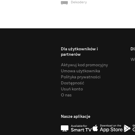
Dekodery
Dla użytkowników i
Dl
partnerów
Ws
Aktywuj kod promocyjny
Umowa użytkownika
Polityka prywatności
Dostępność
Usuń konto
O nas
Nasze aplikacje