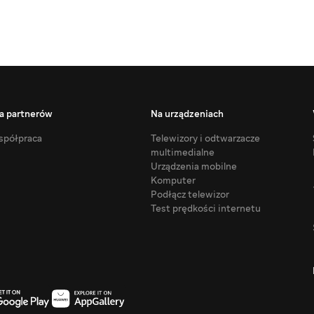
a partnerów
Na urządzeniach
półpraca
Telewizory i odtwarzacze
multimedialne
Urządzenia mobilne
Komputer
Podłącz telewizor
Test prędkości internetu