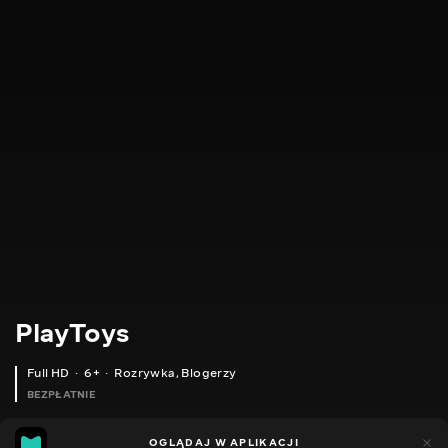
PlayToys
Full HD
6+
Rozrywka
,
Blogerzy
BEZPŁATNIE
24
11
OGLĄDAJ W APLIKACJI