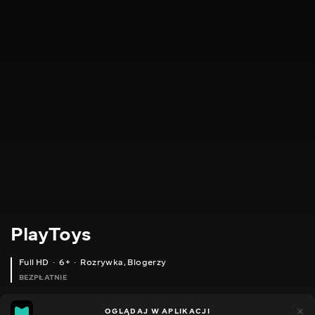
PlayToys
Full HD
6+
Rozrywka
,
Blogerzy
BEZPŁATNIE
24
11
OGLĄDAJ W APLIKACJI