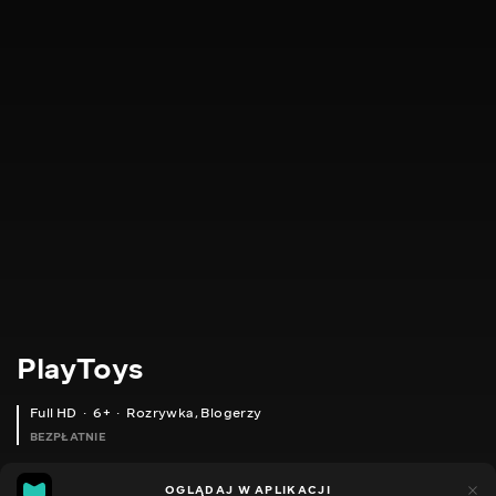
PlayToys
Full HD
6+
Rozrywka
,
Blogerzy
BEZPŁATNIE
23
11
OGLĄDAJ W APLIKACJI