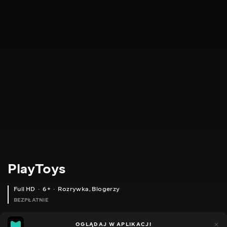
PlayToys
Full HD
6+
Rozrywka
,
Blogerzy
BEZPŁATNIE
24
11
OGLĄDAJ W APLIKACJI