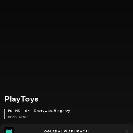
PlayToys
Full HD
6+
Rozrywka
,
Blogerzy
BEZPŁATNIE
24
11
OGLĄDAJ W APLIKACJI