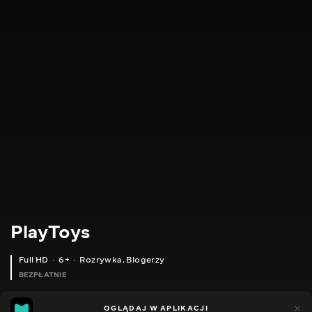
PlayToys
Full HD
6+
Rozrywka
,
Blogerzy
BEZPŁATNIE
24
11
OGLĄDAJ W APLIKACJI