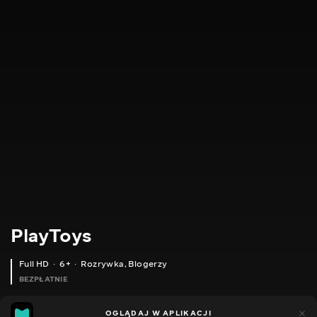
PlayToys
Full HD
6+
Rozrywka
,
Blogerzy
BEZPŁATNIE
24
11
OGLĄDAJ W APLIKACJI